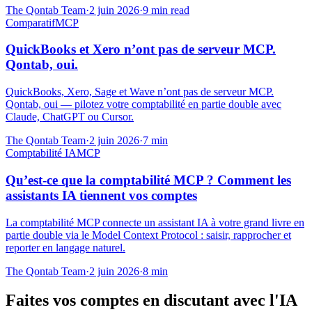
The Qontab Team
·
2 juin 2026
·
9
min read
Comparatif
MCP
QuickBooks et Xero n’ont pas de serveur MCP.
Qontab, oui.
QuickBooks, Xero, Sage et Wave n’ont pas de serveur MCP.
Qontab, oui — pilotez votre comptabilité en partie double avec
Claude, ChatGPT ou Cursor.
The Qontab Team
·
2 juin 2026
·
7
min
Comptabilité IA
MCP
Qu’est-ce que la comptabilité MCP ? Comment les
assistants IA tiennent vos comptes
La comptabilité MCP connecte un assistant IA à votre grand livre en
partie double via le Model Context Protocol : saisir, rapprocher et
reporter en langage naturel.
The Qontab Team
·
2 juin 2026
·
8
min
Faites vos comptes en discutant avec l'IA