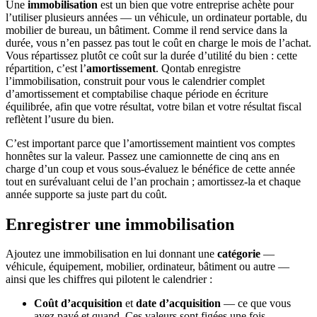
Une
immobilisation
est un bien que votre entreprise achète pour
l’utiliser plusieurs années — un véhicule, un ordinateur portable, du
mobilier de bureau, un bâtiment. Comme il rend service dans la
durée, vous n’en passez pas tout le coût en charge le mois de l’achat.
Vous répartissez plutôt ce coût sur la durée d’utilité du bien : cette
répartition, c’est l’
amortissement
. Qontab enregistre
l’immobilisation, construit pour vous le calendrier complet
d’amortissement et comptabilise chaque période en écriture
équilibrée, afin que votre résultat, votre bilan et votre résultat fiscal
reflètent l’usure du bien.
C’est important parce que l’amortissement maintient vos comptes
honnêtes sur la valeur. Passez une camionnette de cinq ans en
charge d’un coup et vous sous-évaluez le bénéfice de cette année
tout en surévaluant celui de l’an prochain ; amortissez-la et chaque
année supporte sa juste part du coût.
Enregistrer une immobilisation
Ajoutez une immobilisation en lui donnant une
catégorie
—
véhicule, équipement, mobilier, ordinateur, bâtiment ou autre —
ainsi que les chiffres qui pilotent le calendrier :
Coût d’acquisition
et
date d’acquisition
— ce que vous
avez payé et quand. Ces valeurs sont figées une fois