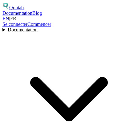
Qontab
Documentation
Blog
EN
|
FR
Se connecter
Commencer
Documentation