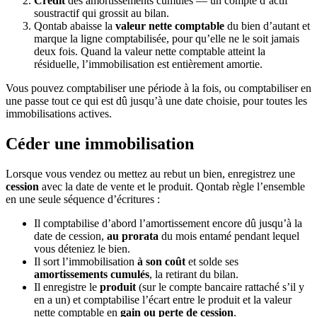
Crédit
des amortissements cumulés — un compte d’actif
soustractif qui grossit au bilan.
Qontab abaisse la
valeur nette comptable
du bien d’autant et
marque la ligne comptabilisée, pour qu’elle ne le soit jamais
deux fois. Quand la valeur nette comptable atteint la
résiduelle, l’immobilisation est entièrement amortie.
Vous pouvez comptabiliser une période à la fois, ou comptabiliser en
une passe tout ce qui est dû jusqu’à une date choisie, pour toutes les
immobilisations actives.
Céder une immobilisation
Lorsque vous vendez ou mettez au rebut un bien, enregistrez une
cession
avec la date de vente et le produit. Qontab règle l’ensemble
en une seule séquence d’écritures :
Il comptabilise d’abord l’amortissement encore dû jusqu’à la
date de cession,
au prorata
du mois entamé pendant lequel
vous déteniez le bien.
Il sort l’immobilisation
à son coût
et solde ses
amortissements cumulés
, la retirant du bilan.
Il enregistre le
produit
(sur le compte bancaire rattaché s’il y
en a un) et comptabilise l’écart entre le produit et la valeur
nette comptable en
gain ou perte de cession
.