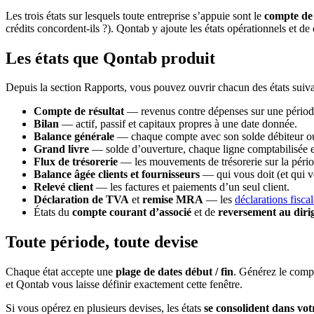
Les trois états sur lesquels toute entreprise s’appuie sont le
compte de 
crédits concordent-ils ?). Qontab y ajoute les états opérationnels et
Les états que Qontab produit
Depuis la section Rapports, vous pouvez ouvrir chacun des états suiva
Compte de résultat
— revenus contre dépenses sur une période,
Bilan
— actif, passif et capitaux propres à une date donnée.
Balance générale
— chaque compte avec son solde débiteur ou c
Grand livre
— solde d’ouverture, chaque ligne comptabilisée et u
Flux de trésorerie
— les mouvements de trésorerie sur la pério
Balance âgée clients et fournisseurs
— qui vous doit (et qui vo
Relevé client
— les factures et paiements d’un seul client.
Déclaration de TVA
et
remise MRA
— les
déclarations fisca
États du
compte courant d’associé
et de
reversement au diri
Toute période, toute devise
Chaque état accepte une
plage de dates début / fin
. Générez le compt
et Qontab vous laisse définir exactement cette fenêtre.
Si vous opérez en plusieurs devises, les états
se consolident dans vot