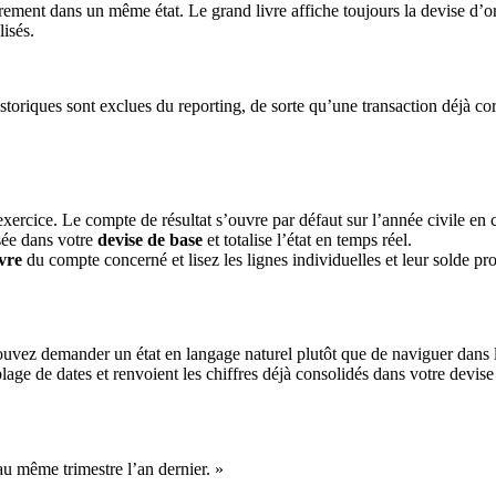
ment dans un même état. Le grand livre affiche toujours la devise d’or
lisés.
historiques sont exclues du reporting, de sorte qu’une transaction déjà c
ercice. Le compte de résultat s’ouvre par défaut sur l’année civile en 
sée dans votre
devise de base
et totalise l’état en temps réel.
vre
du compte concerné et lisez les lignes individuelles et leur solde pro
ouvez demander un état en langage naturel plutôt que de naviguer dans l’
age de dates et renvoient les chiffres déjà consolidés dans votre devis
au même trimestre l’an dernier. »