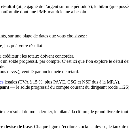
résultat
(ai-je gagné de l’argent sur une période ?), le
bilan
(que possèd
 de conformité dont une PME mauricienne a besoin.
nts, sur une plage de dates que vous choisissez :
 jusqu’à votre résultat.
réditeur ; les totaux doivent concorder.
n solde progressif, par compte. C’est ici que l’on explore le détail der
de.
us devez), ventilé par ancienneté de retard.
les
légales (TVA à 15 %, plus PAYE, CSG et NSF dus à la MRA).
geant
— le solde progressif du compte courant du dirigeant (code 1126) 
e de résultat du mois dernier, le bilan à la clôture, le grand livre de to
re devise de base
. Chaque ligne d’écriture stocke la devise, le taux de 