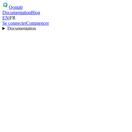
Qontab
Documentation
Blog
EN
|
FR
Se connecter
Commencer
Documentation