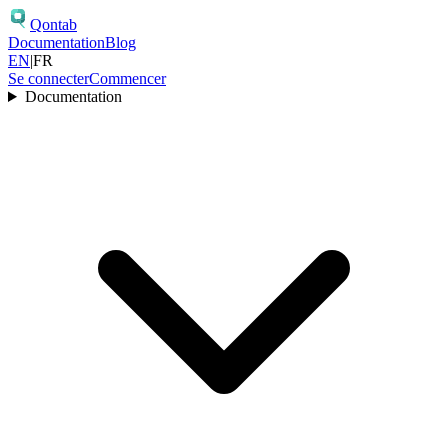
Qontab
Documentation
Blog
EN
|
FR
Se connecter
Commencer
Documentation