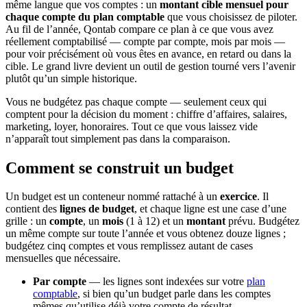
même langue que vos comptes : un
montant cible mensuel pour
chaque compte du plan comptable
que vous choisissez de piloter.
Au fil de l’année, Qontab compare ce plan à ce que vous avez
réellement comptabilisé — compte par compte, mois par mois —
pour voir précisément où vous êtes en avance, en retard ou dans la
cible. Le grand livre devient un outil de gestion tourné vers l’avenir
plutôt qu’un simple historique.
Vous ne budgétez pas chaque compte — seulement ceux qui
comptent pour la décision du moment : chiffre d’affaires, salaires,
marketing, loyer, honoraires. Tout ce que vous laissez vide
n’apparaît tout simplement pas dans la comparaison.
Comment se construit un budget
Un budget est un conteneur nommé rattaché à un
exercice
. Il
contient des
lignes de budget
, et chaque ligne est une case d’une
grille : un
compte
, un
mois
(1 à 12) et un
montant
prévu. Budgétez
un même compte sur toute l’année et vous obtenez douze lignes ;
budgétez cinq comptes et vous remplissez autant de cases
mensuelles que nécessaire.
Par compte
— les lignes sont indexées sur votre
plan
comptable
, si bien qu’un budget parle dans les comptes
mêmes qu’utilise déjà votre compte de résultat.